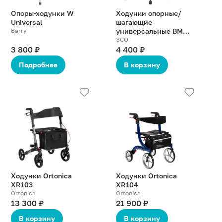
Опоры-ходунки W
Ходунки опорные/
Universal
шагающие
Barry
универсальные ВМ
913L
ЗСО
3 800 ₽
4 400 ₽
Подробнее
В корзину
Подробнее
Подробнее
о
о
товаре
товаре
Ходунки Ortonica
Ходунки Ortonica
XR103
XR104
Ortonica
Ortonica
13 300 ₽
21 900 ₽
В корзину
В корзину