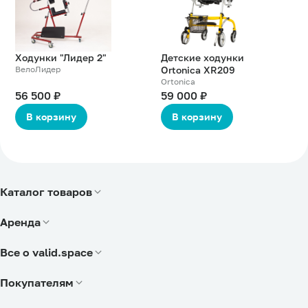
товаре
товаре
Ходунки "Лидер 2"
Детские ходунки
ВелоЛидер
Ortonica XR209
Ortonica
56 500 ₽
59 000 ₽
В корзину
В корзину
Каталог товаров
Физические ограничения
Аренда
Зрительные ограничения
Физические ограничения
Слуховые ограничения
Все о valid.space
Ограничения интеллекта
О компании
Социальный маркетспейс
Покупателям
Доставка и оплата
Одежда и обувь
Часто задаваемые вопросы