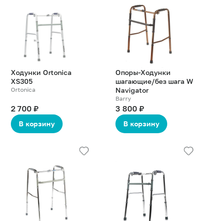
о
о
товаре
товаре
Ходунки Ortonica
Опоры-Ходунки
XS305
шагающие/без шага W
Ortonica
Navigator
Barry
2 700 ₽
3 800 ₽
В корзину
В корзину
Подробнее
Подробнее
о
о
товаре
товаре