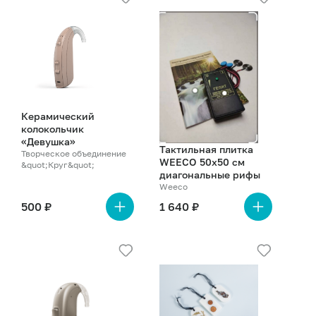
о
о
товаре
товаре
Керамический
колокольчик
«Девушка»
Тактильная плитка
Творческое объединение
WEECO 50х50 см
&quot;Круг&quot;
диагональные рифы
Weeco
500 ₽
1 640 ₽
Подробнее
Подробнее
о
о
товаре
товаре