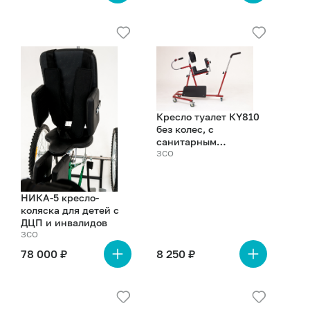
Подробнее
Подробнее
о
о
товаре
товаре
Кресло туалет КY810
без колес, с
санитарным
оснащением, для
ЗСО
взрослых, нагрузка до
125 кг
НИКА-5 кресло-
коляска для детей с
ДЦП и инвалидов
ЗСО
78 000 ₽
8 250 ₽
Подробнее
Подробнее