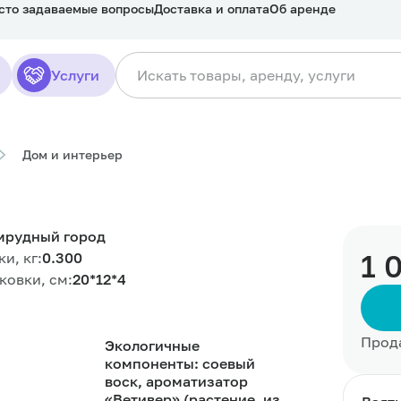
сто задаваемые вопросы
Доставка и оплата
Об аренде
Услуги
Дом и интерьер
мрудный город
1 
и, кг:
0.300
ковки, см:
20*12*4
Прод
Экологичные
компоненты: соевый
воск, ароматизатор
«Ветивер» (растение, из