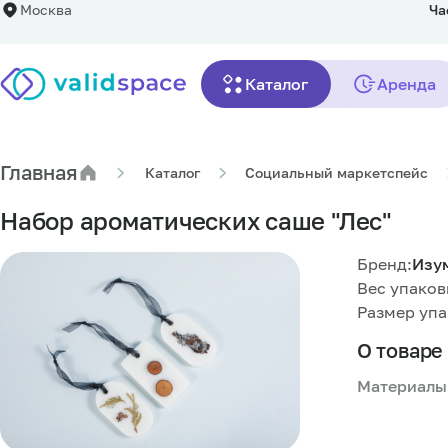
Москва
Ча
Набор ароматических саше "Лес"
Каталог
Аренда
Описание
Характеристики
Комплектация
Главная
Каталог
Социальный маркетспейс
Набор ароматических саше "Лес"
Бренд:
Изу
Вес упаковк
Размер упа
О товаре
Материалы