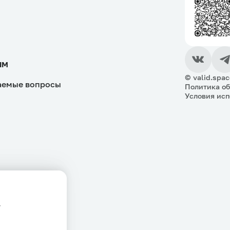
ям
© valid.spac
аемые вопросы
Политика о
Условия исп
у