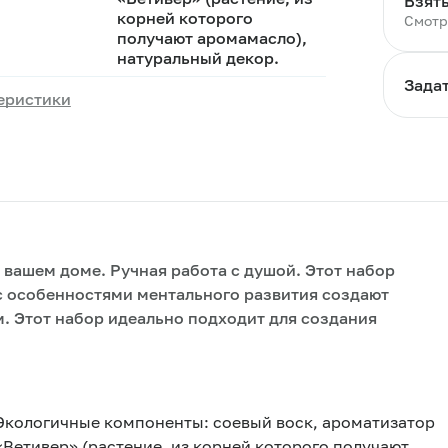
Взять
корней которого
Смотр
получают аромамасло),
натуральный декор.
Зада
еристики
вашем доме. Ручная работа с душой. Этот набор
 с особенностями ментального развития создают
. Этот набор идеально подходит для создания
Экологичные компоненты: соевый воск, ароматизатор
«Ветивер» (растение, из корней которого получают