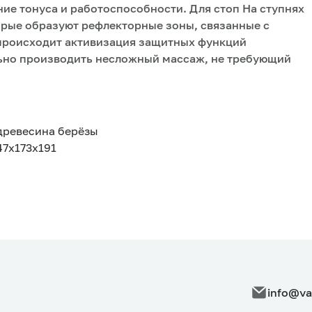
ие тонуса и работоспособности. Для стоп На ступнях
орые образуют рефлекторные зоны, связанные с
происходит активизация защитных функций
льно производить несложный массаж, не требующий
древесина берёзы
47х173х191
info@va