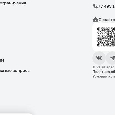
ограничения
+7 495 
Севасто
ям
© valid.spac
аемые вопросы
Политика о
Условия исп