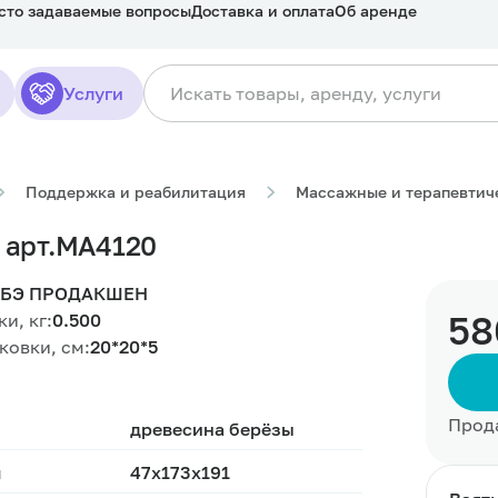
сто задаваемые вопросы
Доставка и оплата
Об аренде
рт.МА4120
Услуги
Поддержка и реабилитация
Массажные и терапевтич
 арт.МА4120
БЭ ПРОДАКШЕН
58
и, кг:
0.500
ковки, см:
20*20*5
Прод
древесина берёзы
м
47х173х191