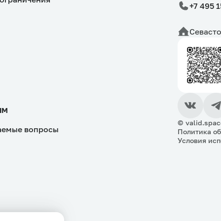
+7 495 
Севасто
ям
© valid.spac
аемые вопросы
Политика о
Условия исп